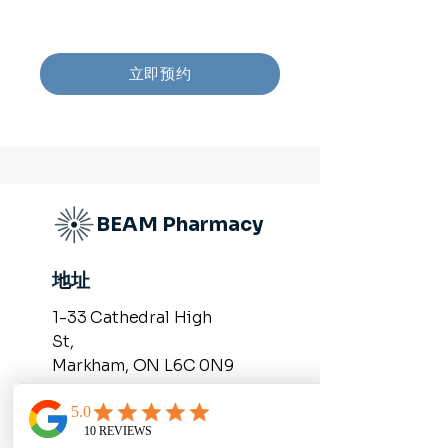
立即预约
BEAM Pharmacy
地址
1-33 Cathedral High
St,
Markham, ON L6C 0N9​​